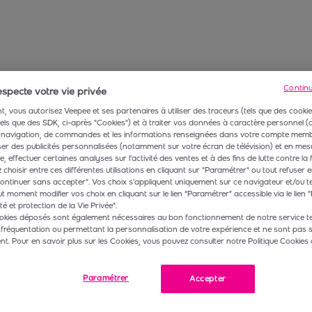
Contin
specte votre vie privée
, vous autorisez Veepee et ses partenaires à utiliser des traceurs (tels que des cookie
 tels que des SDK, ci-après "Cookies") et à traiter vos données à caractère personnel
navigation, de commandes et les informations renseignées dans votre compte membr
r des publicités personnalisées (notamment sur votre écran de télévision) et en mesu
 effectuer certaines analyses sur l'activité des ventes et à des fins de lutte contre la 
choisir entre ces différentes utilisations en cliquant sur "Paramétrer" ou tout refuser e
ontinuer sans accepter". Vos choix s'appliquent uniquement sur ce navigateur et/ou t
t moment modifier vos choix en cliquant sur le lien “Paramétrer” accessible via le lien "
té et protection de la Vie Privée".
okies déposés sont également nécessaires au bon fonctionnement de notre service te
 fréquentation ou permettant la personnalisation de votre expérience et ne sont pas 
. Pour en savoir plus sur les Cookies, vous pouvez consulter notre Politique Cookies 
Paramétrer
Accepter