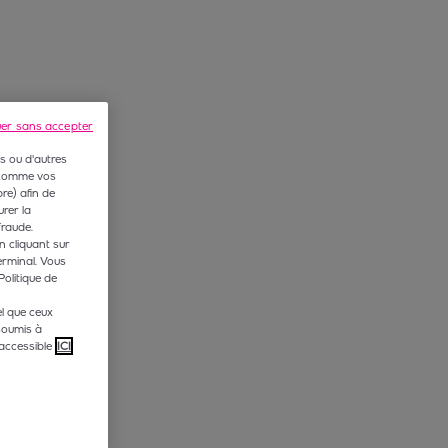
uer sans accepter
s ou d'autres
 (comme vos
e) afin de
rer la
fraude.
n cliquant sur
erminal. Vous
Politique de
l que ceux
soumis à
accessible
ICI