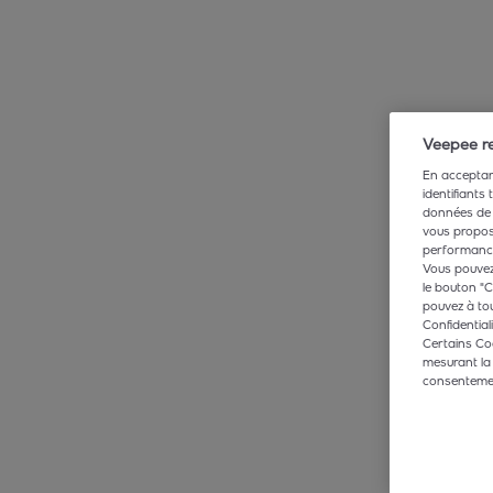
Veepee re
En acceptant
identifiants
données de 
vous propose
performance,
Vous pouvez 
le bouton "C
pouvez à tou
Confidentiali
Certains Co
mesurant la
consentement