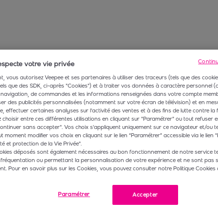
Contin
specte votre vie privée
, vous autorisez Veepee et ses partenaires à utiliser des traceurs (tels que des cookie
 tels que des SDK, ci-après "Cookies") et à traiter vos données à caractère personnel
navigation, de commandes et les informations renseignées dans votre compte membr
r des publicités personnalisées (notamment sur votre écran de télévision) et en mesu
 effectuer certaines analyses sur l'activité des ventes et à des fins de lutte contre la 
choisir entre ces différentes utilisations en cliquant sur "Paramétrer" ou tout refuser e
ontinuer sans accepter". Vos choix s'appliquent uniquement sur ce navigateur et/ou t
t moment modifier vos choix en cliquant sur le lien “Paramétrer” accessible via le lien "
té et protection de la Vie Privée".
okies déposés sont également nécessaires au bon fonctionnement de notre service te
 fréquentation ou permettant la personnalisation de votre expérience et ne sont pas 
. Pour en savoir plus sur les Cookies, vous pouvez consulter notre Politique Cookies 
Paramétrer
Accepter