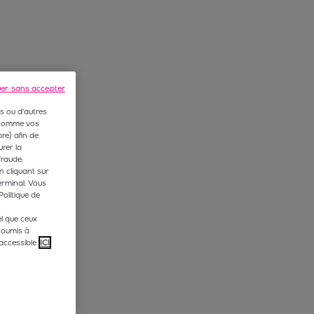
uer sans accepter
s ou d'autres
 (comme vos
e) afin de
rer la
fraude.
n cliquant sur
erminal. Vous
Politique de
l que ceux
soumis à
accessible
ICI