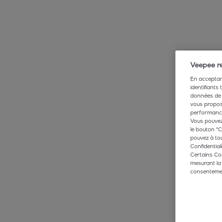
Veepee re
En acceptant
identifiants
données de 
vous propose
performance,
Vous pouvez 
le bouton "C
pouvez à tou
Confidentiali
Certains Co
mesurant la
consentement