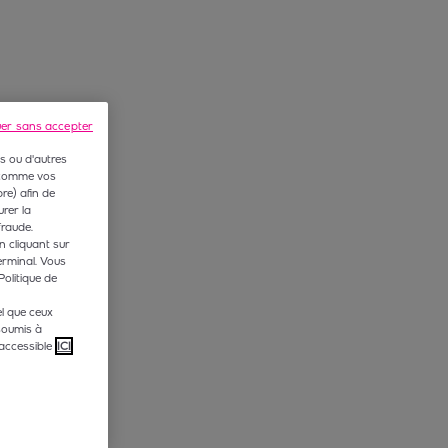
uer sans accepter
s ou d'autres
 (comme vos
e) afin de
rer la
fraude.
n cliquant sur
erminal. Vous
Politique de
l que ceux
soumis à
accessible
ICI