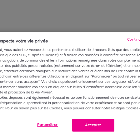
Contin
specte votre vie privée
, vous autorisez Veepee et ses partenaires à utiliser des traceurs (tels que des cookie
 tels que des SDK, ci-après "Cookies") et à traiter vos données à caractère personnel
navigation, de commandes et les informations renseignées dans votre compte membr
r des publicités personnalisées (notamment sur votre écran de télévision) et en mesu
 effectuer certaines analyses sur l'activité des ventes et à des fins de lutte contre la 
choisir entre ces différentes utilisations en cliquant sur "Paramétrer" ou tout refuser e
ontinuer sans accepter". Vos choix s'appliquent uniquement sur ce navigateur et/ou t
t moment modifier vos choix en cliquant sur le lien “Paramétrer” accessible via le lien "
té et protection de la Vie Privée".
okies déposés sont également nécessaires au bon fonctionnement de notre service te
 fréquentation ou permettant la personnalisation de votre expérience et ne sont pas 
. Pour en savoir plus sur les Cookies, vous pouvez consulter notre Politique Cookies 
Paramétrer
Accepter