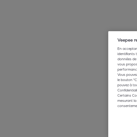
Veepee re
En acceptant
identifiants
données de 
vous propose
performance,
Vous pouvez 
le bouton "C
pouvez à tou
Confidentiali
Certains Co
mesurant la
consentement