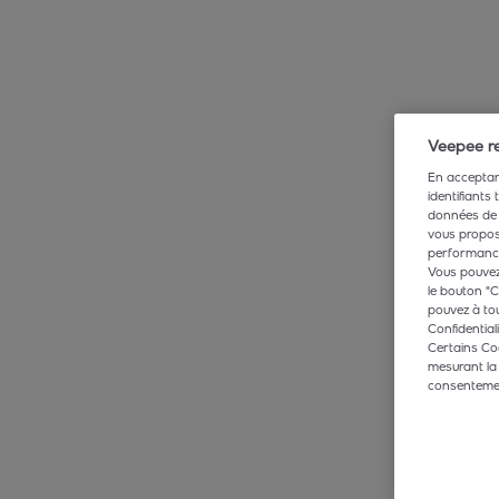
Veepee re
En acceptant
identifiants
données de 
vous propose
performance,
Vous pouvez 
le bouton "C
pouvez à tou
Confidentiali
Certains Co
mesurant la
consentement