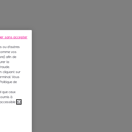
uer sans accepter
s ou d'autres
 (comme vos
e) afin de
rer la
fraude.
n cliquant sur
erminal. Vous
Politique de
l que ceux
soumis à
accessible
ICI