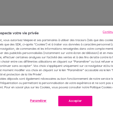
Contin
specte votre vie privée
, vous autorisez Veepee et ses partenaires à utiliser des traceurs (tels que des cookie
 tels que des SDK, ci-après "Cookies") et à traiter vos données à caractère personnel
navigation, de commandes et les informations renseignées dans votre compte membr
r des publicités personnalisées (notamment sur votre écran de télévision) et en mesu
 effectuer certaines analyses sur l'activité des ventes et à des fins de lutte contre la 
choisir entre ces différentes utilisations en cliquant sur "Paramétrer" ou tout refuser e
ontinuer sans accepter". Vos choix s'appliquent uniquement sur ce navigateur et/ou t
t moment modifier vos choix en cliquant sur le lien “Paramétrer” accessible via le lien "
té et protection de la Vie Privée".
okies déposés sont également nécessaires au bon fonctionnement de notre service te
 fréquentation ou permettant la personnalisation de votre expérience et ne sont pas 
. Pour en savoir plus sur les Cookies, vous pouvez consulter notre Politique Cookies 
Paramétrer
Accepter