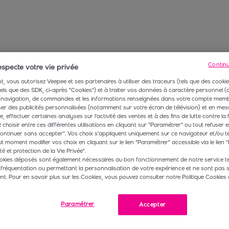
Contin
specte votre vie privée
, vous autorisez Veepee et ses partenaires à utiliser des traceurs (tels que des cookie
 tels que des SDK, ci-après "Cookies") et à traiter vos données à caractère personnel
navigation, de commandes et les informations renseignées dans votre compte membr
r des publicités personnalisées (notamment sur votre écran de télévision) et en mesu
 effectuer certaines analyses sur l'activité des ventes et à des fins de lutte contre la 
choisir entre ces différentes utilisations en cliquant sur "Paramétrer" ou tout refuser e
ontinuer sans accepter". Vos choix s'appliquent uniquement sur ce navigateur et/ou t
t moment modifier vos choix en cliquant sur le lien “Paramétrer” accessible via le lien "
té et protection de la Vie Privée".
okies déposés sont également nécessaires au bon fonctionnement de notre service te
 fréquentation ou permettant la personnalisation de votre expérience et ne sont pas 
. Pour en savoir plus sur les Cookies, vous pouvez consulter notre Politique Cookies 
Paramétrer
Accepter