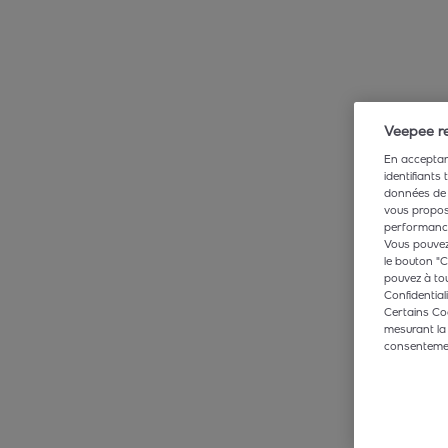
Veepee re
En acceptant
identifiants
données de 
vous propose
performance,
Vous pouvez 
le bouton "C
pouvez à tou
Confidentiali
Certains Co
mesurant la
consentement