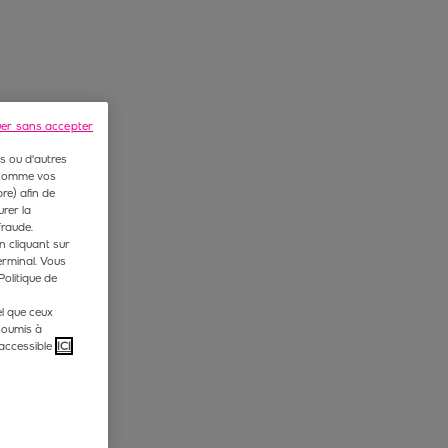
uer sans accepter
s ou d'autres
 (comme vos
e) afin de
rer la
fraude.
n cliquant sur
erminal. Vous
Politique de
l que ceux
soumis à
accessible
ICI