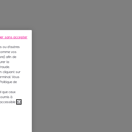
uer sans accepter
s ou d'autres
 (comme vos
e) afin de
rer la
fraude.
n cliquant sur
erminal. Vous
Politique de
l que ceux
soumis à
accessible
ICI