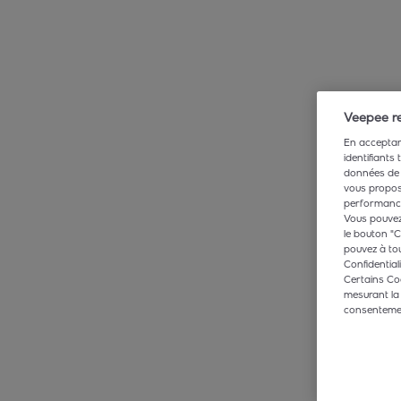
Veepee re
En acceptant
identifiants
données de 
vous propose
performance,
Vous pouvez 
le bouton "C
pouvez à tou
Confidentiali
Certains Co
mesurant la
consentement