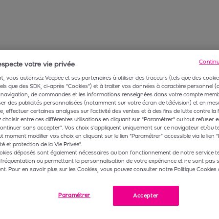
Contin
specte votre vie privée
, vous autorisez Veepee et ses partenaires à utiliser des traceurs (tels que des cookie
 tels que des SDK, ci-après "Cookies") et à traiter vos données à caractère personnel
navigation, de commandes et les informations renseignées dans votre compte membr
r des publicités personnalisées (notamment sur votre écran de télévision) et en mesu
 effectuer certaines analyses sur l'activité des ventes et à des fins de lutte contre la 
choisir entre ces différentes utilisations en cliquant sur "Paramétrer" ou tout refuser e
ontinuer sans accepter". Vos choix s'appliquent uniquement sur ce navigateur et/ou t
t moment modifier vos choix en cliquant sur le lien “Paramétrer” accessible via le lien "
té et protection de la Vie Privée".
okies déposés sont également nécessaires au bon fonctionnement de notre service te
 fréquentation ou permettant la personnalisation de votre expérience et ne sont pas 
. Pour en savoir plus sur les Cookies, vous pouvez consulter notre Politique Cookies 
Paramétrer
Accepter