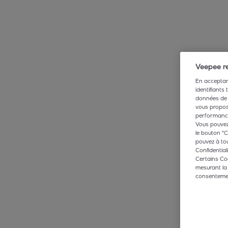
Veepee re
En acceptant
identifiants
données de 
vous propose
performance,
Vous pouvez 
le bouton "C
pouvez à tou
Confidentiali
Certains Co
mesurant la
consentement