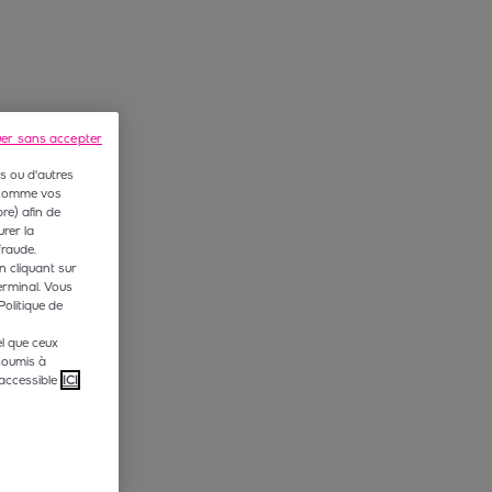
uer sans accepter
s ou d'autres
 (comme vos
e) afin de
rer la
fraude.
n cliquant sur
erminal. Vous
Politique de
l que ceux
soumis à
accessible
ICI