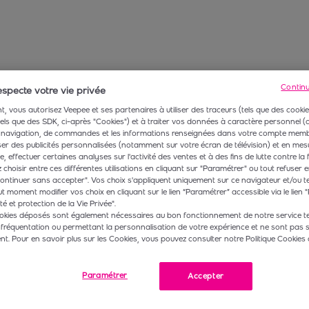
Contin
specte votre vie privée
, vous autorisez Veepee et ses partenaires à utiliser des traceurs (tels que des cookie
 tels que des SDK, ci-après "Cookies") et à traiter vos données à caractère personnel
navigation, de commandes et les informations renseignées dans votre compte membr
r des publicités personnalisées (notamment sur votre écran de télévision) et en mesu
 effectuer certaines analyses sur l'activité des ventes et à des fins de lutte contre la 
choisir entre ces différentes utilisations en cliquant sur "Paramétrer" ou tout refuser e
ontinuer sans accepter". Vos choix s'appliquent uniquement sur ce navigateur et/ou t
t moment modifier vos choix en cliquant sur le lien “Paramétrer” accessible via le lien "
té et protection de la Vie Privée".
okies déposés sont également nécessaires au bon fonctionnement de notre service te
 fréquentation ou permettant la personnalisation de votre expérience et ne sont pas 
. Pour en savoir plus sur les Cookies, vous pouvez consulter notre Politique Cookies 
Paramétrer
Accepter