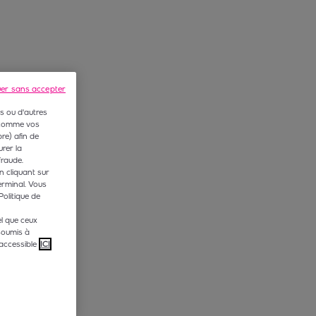
uer sans accepter
s ou d'autres
 (comme vos
e) afin de
rer la
fraude.
n cliquant sur
erminal. Vous
Politique de
l que ceux
soumis à
accessible
ICI