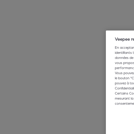
Veepee re
En acceptant
identifiants
données de 
vous propose
performance,
Vous pouvez 
le bouton "C
pouvez à tou
Confidentiali
Certains Co
mesurant la
consentement