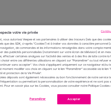
Contin
specte votre vie privée
, vous autorisez Veepee et ses partenaires à utiliser des traceurs (tels que des cookie
 tels que des SDK, ci-après "Cookies") et à traiter vos données à caractère personnel
navigation, de commandes et les informations renseignées dans votre compte membr
r des publicités personnalisées (notamment sur votre écran de télévision) et en mesu
 effectuer certaines analyses sur l'activité des ventes et à des fins de lutte contre la 
choisir entre ces différentes utilisations en cliquant sur "Paramétrer" ou tout refuser e
ontinuer sans accepter". Vos choix s'appliquent uniquement sur ce navigateur et/ou t
t moment modifier vos choix en cliquant sur le lien “Paramétrer” accessible via le lien "
té et protection de la Vie Privée".
okies déposés sont également nécessaires au bon fonctionnement de notre service te
 fréquentation ou permettant la personnalisation de votre expérience et ne sont pas 
. Pour en savoir plus sur les Cookies, vous pouvez consulter notre Politique Cookies 
Paramétrer
Accepter