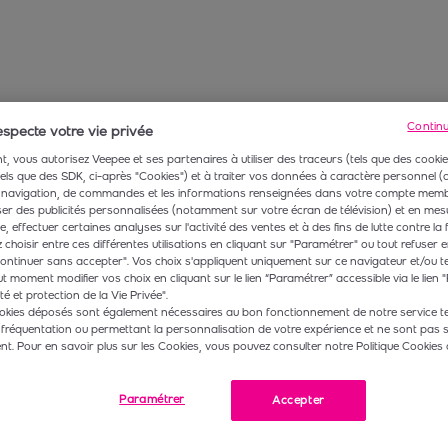
Contin
specte votre vie privée
, vous autorisez Veepee et ses partenaires à utiliser des traceurs (tels que des cookie
 tels que des SDK, ci-après "Cookies") et à traiter vos données à caractère personnel
navigation, de commandes et les informations renseignées dans votre compte membr
r des publicités personnalisées (notamment sur votre écran de télévision) et en mesu
 effectuer certaines analyses sur l'activité des ventes et à des fins de lutte contre la 
choisir entre ces différentes utilisations en cliquant sur "Paramétrer" ou tout refuser e
ontinuer sans accepter". Vos choix s'appliquent uniquement sur ce navigateur et/ou t
t moment modifier vos choix en cliquant sur le lien “Paramétrer” accessible via le lien "
té et protection de la Vie Privée".
okies déposés sont également nécessaires au bon fonctionnement de notre service te
 fréquentation ou permettant la personnalisation de votre expérience et ne sont pas 
. Pour en savoir plus sur les Cookies, vous pouvez consulter notre Politique Cookies 
Paramétrer
Accepter