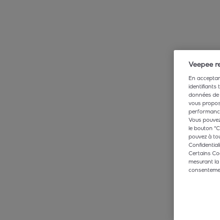
Veepee re
En acceptant
identifiants
données de 
vous propose
performance,
Vous pouvez 
le bouton "C
pouvez à tou
Confidentiali
Certains Co
mesurant la
consentement