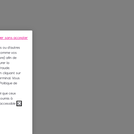
uer sans accepter
s ou d'autres
 (comme vos
e) afin de
rer la
fraude.
n cliquant sur
erminal. Vous
Politique de
l que ceux
soumis à
accessible
ICI