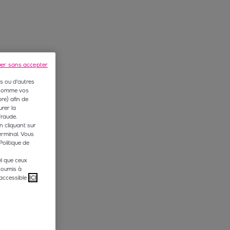
uer sans accepter
s ou d'autres
 (comme vos
e) afin de
rer la
fraude.
n cliquant sur
erminal. Vous
Politique de
l que ceux
soumis à
accessible
ICI