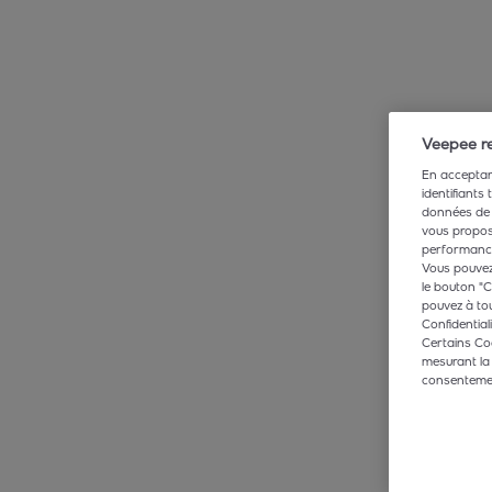
Veepee re
En acceptant
identifiants
données de 
vous propose
performance,
Vous pouvez 
le bouton "C
pouvez à tou
Confidentiali
Certains Co
mesurant la
consentement