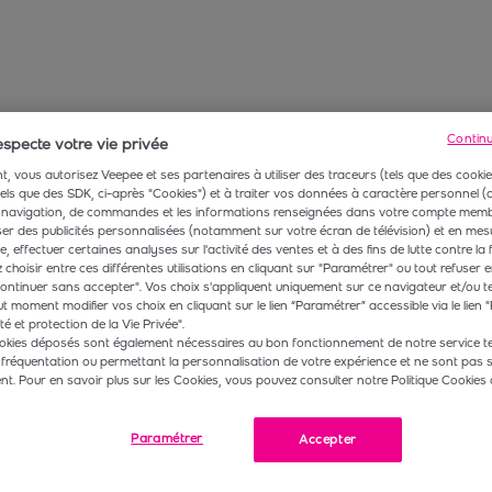
Contin
specte votre vie privée
, vous autorisez Veepee et ses partenaires à utiliser des traceurs (tels que des cookie
 tels que des SDK, ci-après "Cookies") et à traiter vos données à caractère personnel
navigation, de commandes et les informations renseignées dans votre compte membr
r des publicités personnalisées (notamment sur votre écran de télévision) et en mesu
 effectuer certaines analyses sur l'activité des ventes et à des fins de lutte contre la 
choisir entre ces différentes utilisations en cliquant sur "Paramétrer" ou tout refuser e
ontinuer sans accepter". Vos choix s'appliquent uniquement sur ce navigateur et/ou t
t moment modifier vos choix en cliquant sur le lien “Paramétrer” accessible via le lien "
té et protection de la Vie Privée".
okies déposés sont également nécessaires au bon fonctionnement de notre service te
 fréquentation ou permettant la personnalisation de votre expérience et ne sont pas 
. Pour en savoir plus sur les Cookies, vous pouvez consulter notre Politique Cookies 
Paramétrer
Accepter