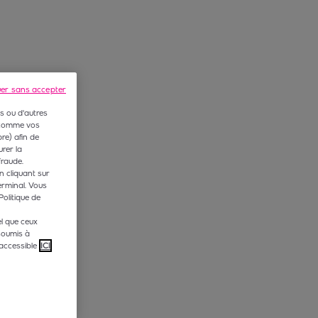
uer sans accepter
s ou d'autres
 (comme vos
e) afin de
rer la
fraude.
n cliquant sur
erminal. Vous
Politique de
l que ceux
soumis à
accessible
ICI