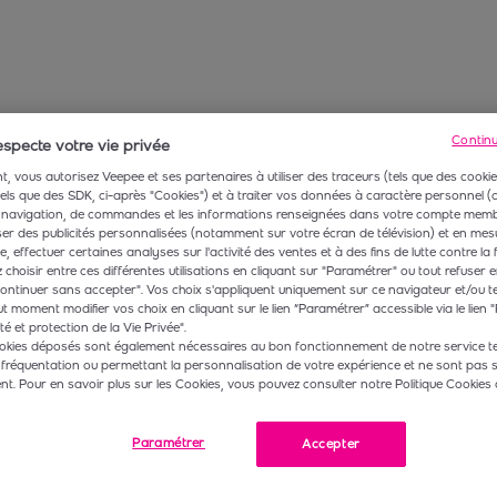
Contin
specte votre vie privée
, vous autorisez Veepee et ses partenaires à utiliser des traceurs (tels que des cookie
 tels que des SDK, ci-après "Cookies") et à traiter vos données à caractère personnel
navigation, de commandes et les informations renseignées dans votre compte membr
r des publicités personnalisées (notamment sur votre écran de télévision) et en mesu
 effectuer certaines analyses sur l'activité des ventes et à des fins de lutte contre la 
choisir entre ces différentes utilisations en cliquant sur "Paramétrer" ou tout refuser e
ontinuer sans accepter". Vos choix s'appliquent uniquement sur ce navigateur et/ou t
t moment modifier vos choix en cliquant sur le lien “Paramétrer” accessible via le lien "
té et protection de la Vie Privée".
okies déposés sont également nécessaires au bon fonctionnement de notre service te
 fréquentation ou permettant la personnalisation de votre expérience et ne sont pas 
. Pour en savoir plus sur les Cookies, vous pouvez consulter notre Politique Cookies 
Paramétrer
Accepter