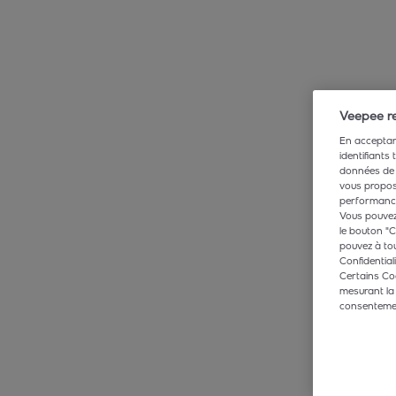
Veepee re
En acceptant
identifiants
données de 
vous propose
performance,
Vous pouvez 
le bouton "C
pouvez à tou
Confidentiali
Certains Co
mesurant la
consentement