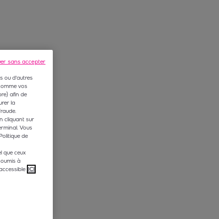
uer sans accepter
s ou d'autres
 (comme vos
e) afin de
rer la
fraude.
n cliquant sur
erminal. Vous
Politique de
l que ceux
soumis à
accessible
ICI