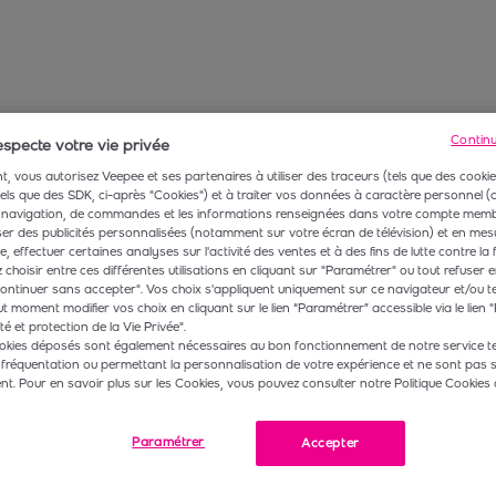
Contin
specte votre vie privée
, vous autorisez Veepee et ses partenaires à utiliser des traceurs (tels que des cookie
 tels que des SDK, ci-après "Cookies") et à traiter vos données à caractère personnel
navigation, de commandes et les informations renseignées dans votre compte membr
r des publicités personnalisées (notamment sur votre écran de télévision) et en mesu
 effectuer certaines analyses sur l'activité des ventes et à des fins de lutte contre la 
choisir entre ces différentes utilisations en cliquant sur "Paramétrer" ou tout refuser e
ontinuer sans accepter". Vos choix s'appliquent uniquement sur ce navigateur et/ou t
t moment modifier vos choix en cliquant sur le lien “Paramétrer” accessible via le lien "
té et protection de la Vie Privée".
okies déposés sont également nécessaires au bon fonctionnement de notre service te
 fréquentation ou permettant la personnalisation de votre expérience et ne sont pas 
. Pour en savoir plus sur les Cookies, vous pouvez consulter notre Politique Cookies 
Paramétrer
Accepter