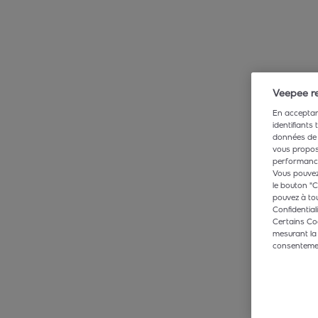
Veepee re
En acceptant
identifiants
données de 
vous propose
performance,
Vous pouvez 
le bouton "C
pouvez à tou
Confidentiali
Certains Co
mesurant la
consentement