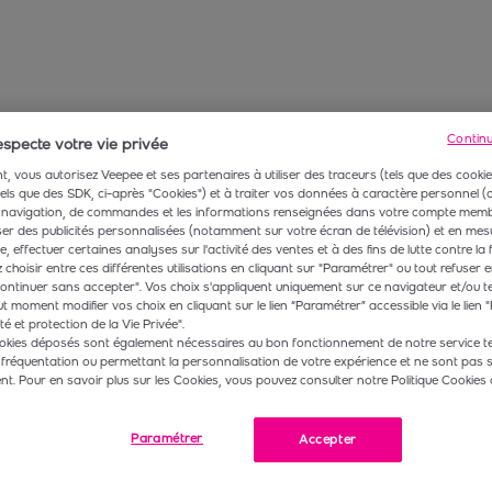
Contin
specte votre vie privée
, vous autorisez Veepee et ses partenaires à utiliser des traceurs (tels que des cookie
 tels que des SDK, ci-après "Cookies") et à traiter vos données à caractère personnel
navigation, de commandes et les informations renseignées dans votre compte membr
r des publicités personnalisées (notamment sur votre écran de télévision) et en mesu
 effectuer certaines analyses sur l'activité des ventes et à des fins de lutte contre la 
choisir entre ces différentes utilisations en cliquant sur "Paramétrer" ou tout refuser e
ontinuer sans accepter". Vos choix s'appliquent uniquement sur ce navigateur et/ou t
t moment modifier vos choix en cliquant sur le lien “Paramétrer” accessible via le lien "
té et protection de la Vie Privée".
okies déposés sont également nécessaires au bon fonctionnement de notre service te
 fréquentation ou permettant la personnalisation de votre expérience et ne sont pas 
. Pour en savoir plus sur les Cookies, vous pouvez consulter notre Politique Cookies 
Paramétrer
Accepter