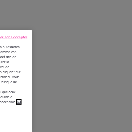
uer sans accepter
s ou d'autres
 (comme vos
e) afin de
rer la
fraude.
n cliquant sur
erminal. Vous
Politique de
l que ceux
soumis à
accessible
ICI