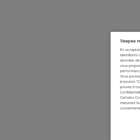
Veepee re
En acceptant
identifiants
données de 
vous propose
performance,
Vous pouvez 
le bouton "C
pouvez à tou
Confidentiali
Certains Co
mesurant la
consentement