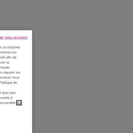
uer sans accepter
s ou d'autres
 (comme vos
e) afin de
rer la
fraude.
n cliquant sur
erminal. Vous
Politique de
l que ceux
soumis à
accessible
ICI