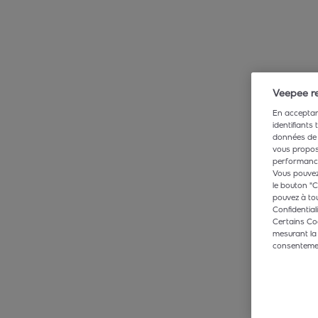
Veepee re
En acceptant
identifiants
données de 
vous propose
performance,
Vous pouvez 
le bouton "C
pouvez à tou
Confidentiali
Certains Co
mesurant la
consentement