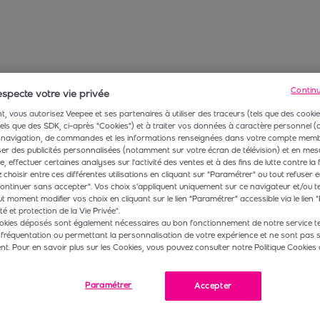
Contin
specte votre vie privée
, vous autorisez Veepee et ses partenaires à utiliser des traceurs (tels que des cookie
 tels que des SDK, ci-après "Cookies") et à traiter vos données à caractère personnel
navigation, de commandes et les informations renseignées dans votre compte membr
r des publicités personnalisées (notamment sur votre écran de télévision) et en mesu
 effectuer certaines analyses sur l'activité des ventes et à des fins de lutte contre la 
choisir entre ces différentes utilisations en cliquant sur "Paramétrer" ou tout refuser e
ontinuer sans accepter". Vos choix s'appliquent uniquement sur ce navigateur et/ou t
t moment modifier vos choix en cliquant sur le lien “Paramétrer” accessible via le lien "
té et protection de la Vie Privée".
okies déposés sont également nécessaires au bon fonctionnement de notre service te
 fréquentation ou permettant la personnalisation de votre expérience et ne sont pas 
. Pour en savoir plus sur les Cookies, vous pouvez consulter notre Politique Cookies 
Paramétrer
Accepter