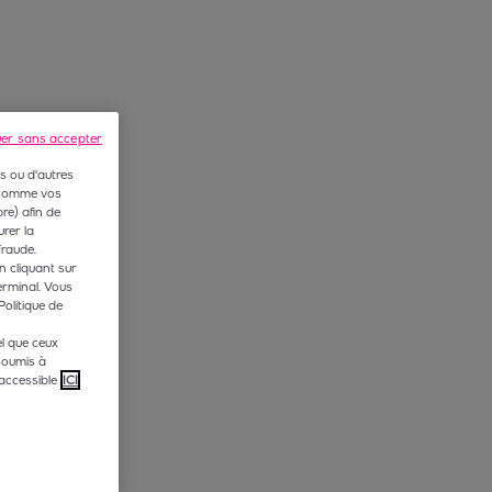
uer sans accepter
s ou d'autres
 (comme vos
e) afin de
rer la
fraude.
n cliquant sur
erminal. Vous
Politique de
l que ceux
soumis à
accessible
ICI