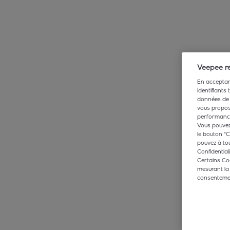
Veepee re
En acceptant
identifiants
données de 
vous propose
performance,
Vous pouvez 
le bouton "C
pouvez à tou
Confidentiali
Certains Co
mesurant la
consentement