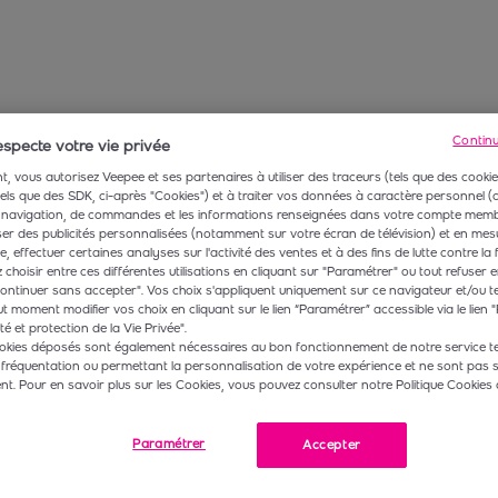
Contin
specte votre vie privée
, vous autorisez Veepee et ses partenaires à utiliser des traceurs (tels que des cookie
 tels que des SDK, ci-après "Cookies") et à traiter vos données à caractère personnel
navigation, de commandes et les informations renseignées dans votre compte membr
r des publicités personnalisées (notamment sur votre écran de télévision) et en mesu
 effectuer certaines analyses sur l'activité des ventes et à des fins de lutte contre la 
choisir entre ces différentes utilisations en cliquant sur "Paramétrer" ou tout refuser e
ontinuer sans accepter". Vos choix s'appliquent uniquement sur ce navigateur et/ou t
t moment modifier vos choix en cliquant sur le lien “Paramétrer” accessible via le lien "
té et protection de la Vie Privée".
okies déposés sont également nécessaires au bon fonctionnement de notre service te
 fréquentation ou permettant la personnalisation de votre expérience et ne sont pas 
. Pour en savoir plus sur les Cookies, vous pouvez consulter notre Politique Cookies 
Paramétrer
Accepter